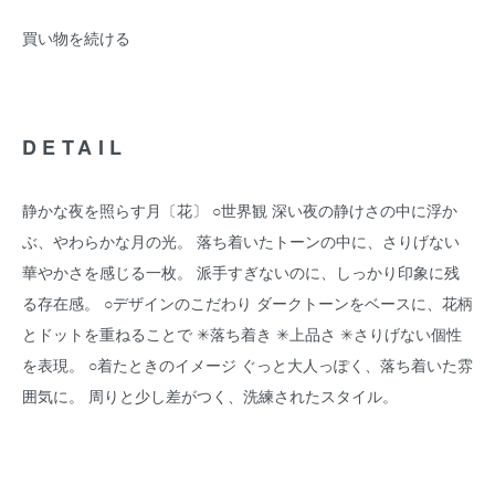
買い物を続ける
DETAIL
静かな夜を照らす月〔花〕 ○世界観 深い夜の静けさの中に浮か
ぶ、やわらかな月の光。 落ち着いたトーンの中に、さりげない
華やかさを感じる一枚。 派手すぎないのに、しっかり印象に残
る存在感。 ○デザインのこだわり ダークトーンをベースに、花柄
とドットを重ねることで ✳︎落ち着き ✳︎上品さ ✳︎さりげない個性
を表現。 ○着たときのイメージ ぐっと大人っぽく、落ち着いた雰
囲気に。 周りと少し差がつく、洗練されたスタイル。